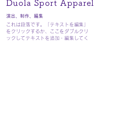
Duola Sport Apparel
演出、制作、編集
これは段落です。「テキストを編集」
をクリックするか、ここをダブルクリ
ックしてテキストを追加・編集してく
ださい。文字の色やフォントを変更で
き、ドラッグ & ドロップでページ内の
どこにでも自由に移動させることがで
きます。サイト訪問者にあなたのサイ
トやあなた自身について紹介する文章
を書いてみましょう。
あなたのビジネスを紹介する長めのテ
キストにぴったりなスペースです。こ
のスペースを活用して、サービスの特
徴やおすすめしたいポイントを顧客に
伝えましょう。ビジネスのアイデアを
ひらめいたきっかけ、他にはない独自
のサービス、あなたのこだわりなど、